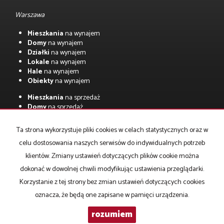
Warszawa
Mieszkania
na wynajem
Domy
na wynajem
Działki
na wynajem
Lokale
na wynajem
Hale
na wynajem
Obiekty
na wynajem
Mieszkania
na sprzedaż
Domy
na sprzedaż
Działki
na sprzedaż
Lokale
na sprzedaż
Ta strona wykorzystuje pliki cookies w celach statystycznych oraz w
Hale
na sprzedaż
celu dostosowania naszych serwisów do indywidualnych potrzeb
Obiekty
na sprzedaż
klientów. Zmiany ustawień dotyczących plików cookie można
Strona główna
Finanse
Kontakt
notatnik
O firmie
dokonać w dowolnej chwili modyfikując ustawienia przeglądarki.
Korzystanie z tej strony bez zmian ustawień dotyczących cookies
oznacza, że będą one zapisane w pamięci urządzenia.
Prestige Ogidel
2026
Program dla biur nieruchomości
Galactica
rozumiem
Virgo